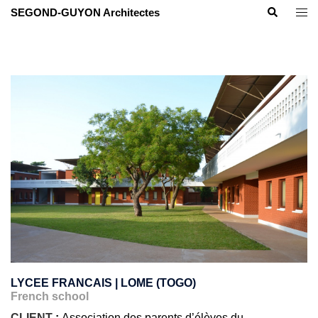
Aller
Recherche
Ouvr
SEGOND-GUYON Architectes
au
le
contenu
men
LYCEE FRANCAIS | LOME (TOGO)
French school
CLIENT
:
Association des parents d’élèves du