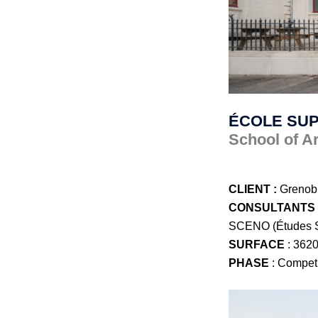
ÉCOLE SUP
School of A
CLIENT
:
Grenobl
CONSULTANTS 
SCENO (Études S
SURFACE
: 3620
PHASE
: Compet